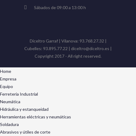
Sábados de 09:00 a 13:00 h
Diceltro Garraf | Vilanova: 93.768.27.32 |
Cubelles: 93.895.77.22 | diceltro@diceltro.es |
Copyright 2017 - All right reserved.
Home
Empresa
Equipo
Ferretería Industrial
Neumática
Hidráulica y estanqueidad
Herramientas eléctricas y neumáticas
Soldadura
Abrasivos y útiles de corte