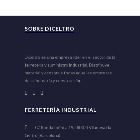
SOBRE DICELTRO
Diceltro es una empresa líder en el sector de la
ferretería y suministro industrial. Distribuye
material y asesora a todas aquellas empresas
de la industria y construcción.
FERRETERÍA INDUSTRIAL
C/ Ronda Ibérica 19, 08800 Vilanova i la
Geltrú (Barcelona)