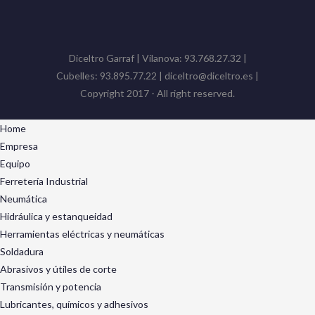
Diceltro Garraf | Vilanova: 93.768.27.32 |
Cubelles: 93.895.77.22 | diceltro@diceltro.es |
Copyright 2017 - All right reserved.
Home
Empresa
Equipo
Ferretería Industrial
Neumática
Hidráulica y estanqueidad
Herramientas eléctricas y neumáticas
Soldadura
Abrasivos y útiles de corte
Transmisión y potencia
Lubricantes, químicos y adhesivos