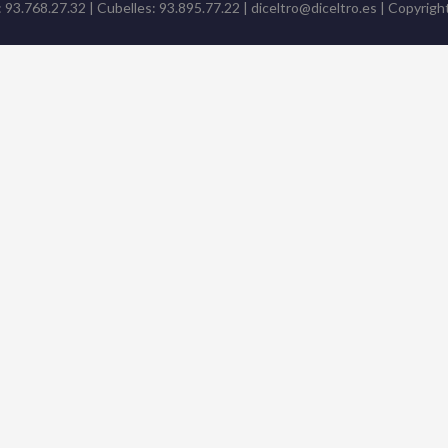
: 93.768.27.32 | Cubelles: 93.895.77.22 | diceltro@diceltro.es | Copyright