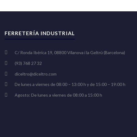
FERRETERÍA INDUSTRIAL
C/ Ronda Ibérica 19, 08800 Vilanova i la Geltrú (Barcelona)
(93) 768 27 32
diceltro@diceltro.com
De lunes a viernes de 08:00 – 13:00 h y de 15:00 – 19:00 h
Agosto: De lunes a viernes de 08:00 a 15:00 h