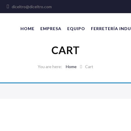
lles
diceltro@diceltro.com
HOME
EMPRESA
EQUIPO
FERRETERÍA INDU
CART
Home
Cart