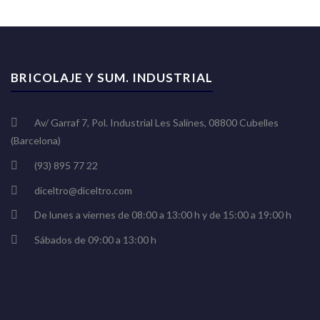
BRICOLAJE Y SUM. INDUSTRIAL
Av/ Garraf 7, Pol. Industrial Les Salines, 08800 Cubelles
(Barcelona)
(93) 895 77 22
diceltro@diceltro.com
De lunes a viernes de 08:00 a 13:00 h y de 15:00 a 19:00 h
Sábados de 09:00 a 13:00 h