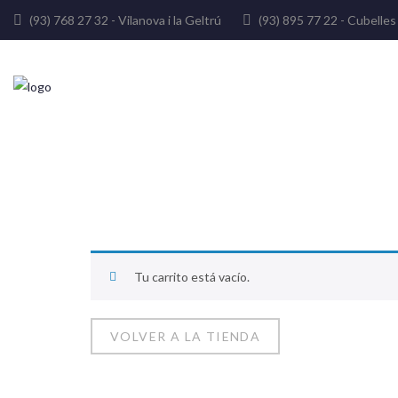
(93) 768 27 32 - Vilanova i la Geltrú
(93) 895 77 22 - Cube
Tu carrito está vacío.
VOLVER A LA TIENDA