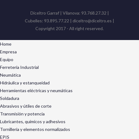
Diceltro Garraf | Vilanova: 93.768.27.32 |
Cubelles: 93.895.77.22 | diceltro@diceltro.es |
Copyright 2017 - All right reserved.
Home
Empresa
Equipo
Ferretería Industrial
Neumática
Hidráulica y estanqueidad
Herramientas eléctricas y neumáticas
Soldadura
Abrasivos y útiles de corte
Transmisión y potencia
Lubricantes, químicos y adhesivos
Tornillería y elementos normalizados
EPIS