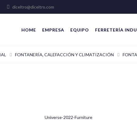
lles
diceltro@diceltro.com
HOME
EMPRESA
EQUIPO
FERRETERÍA INDU
IAL
FONTANERÍA, CALEFACCIÓN Y CLIMATIZACIÓN
FONTA
Universe-2022-Furniture