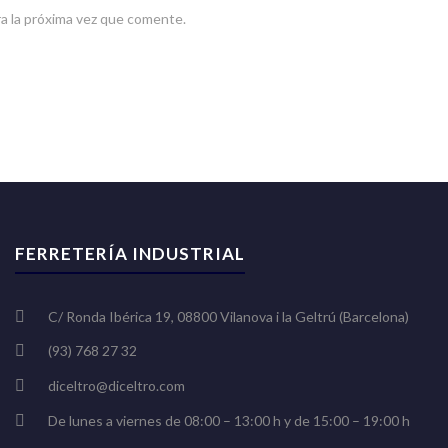
a la próxima vez que comente.
FERRETERÍA INDUSTRIAL
C/ Ronda Ibérica 19, 08800 Vilanova i la Geltrú (Barcelona)
(93) 768 27 32
diceltro@diceltro.com
De lunes a viernes de 08:00 – 13:00 h y de 15:00 – 19:00 h