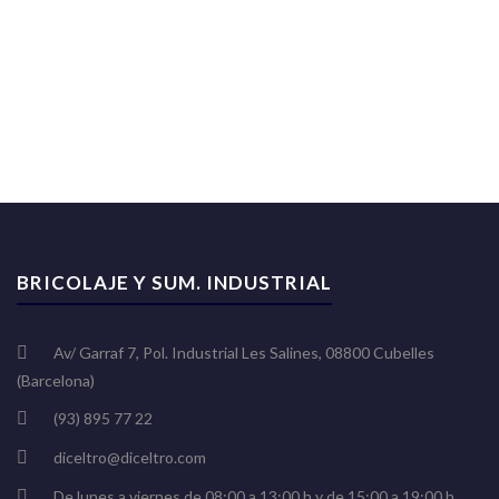
BRICOLAJE Y SUM. INDUSTRIAL
Av/ Garraf 7, Pol. Industrial Les Salines, 08800 Cubelles
(Barcelona)
(93) 895 77 22
diceltro@diceltro.com
De lunes a viernes de 08:00 a 13:00 h y de 15:00 a 19:00 h