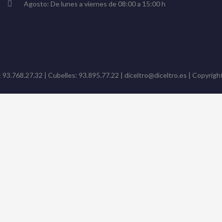
Agosto: De lunes a viernes de 08:00 a 15:00 h
: 93.768.27.32 | Cubelles: 93.895.77.22 | diceltro@diceltro.es | Copyright