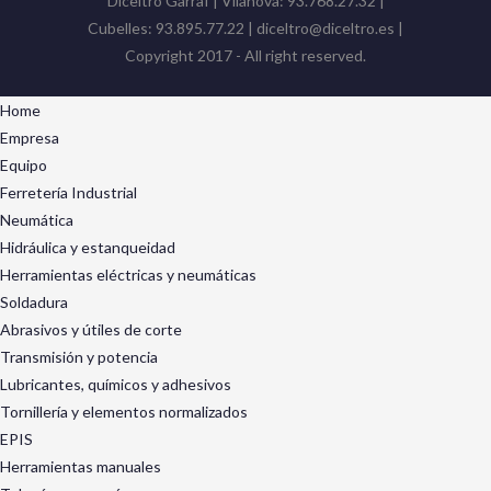
Diceltro Garraf | Vilanova: 93.768.27.32 |
Cubelles: 93.895.77.22 | diceltro@diceltro.es |
Copyright 2017 - All right reserved.
Home
Empresa
Equipo
Ferretería Industrial
Neumática
Hidráulica y estanqueidad
Herramientas eléctricas y neumáticas
Soldadura
Abrasivos y útiles de corte
Transmisión y potencia
Lubricantes, químicos y adhesivos
Tornillería y elementos normalizados
EPIS
Herramientas manuales