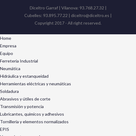
Diceltro Garraf | Vilanova: 93.768.27.32 |
Cubelles: 93.895.77.22 | diceltro@diceltro.es |
Copyright 2017 - All right reserved.
Home
Empresa
Equipo
Ferretería Industrial
Neumática
Hidráulica y estanqueidad
Herramientas eléctricas y neumáticas
Soldadura
Abrasivos y útiles de corte
Transmisión y potencia
Lubricantes, químicos y adhesivos
Tornillería y elementos normalizados
EPIS