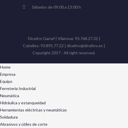
Sábados de 09:00 a 13:00 h
Diceltro Garraf | Vilanova: 93.768.27.32 |
Cubelles: 93.895.77.22 | diceltro@diceltro.es |
Copyright 2017 - All right reserved.
Home
Empresa
Equipo
Ferretería Industrial
Neumática
Hidráulica y estanqueidad
Herramientas eléctricas y neumáticas
Soldadura
Abrasivos y útiles de corte