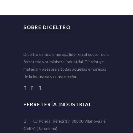
SOBRE DICELTRO
Diceltro es una empresa líder en el sector de la
ferretería y suministro industrial. Distribuye
material y asesora a todas aquellas empresas
de la industria y construcción.
FERRETERÍA INDUSTRIAL
C/ Ronda Ibérica 19, 08800 Vilanova i la
Geltrú (Barcelona)