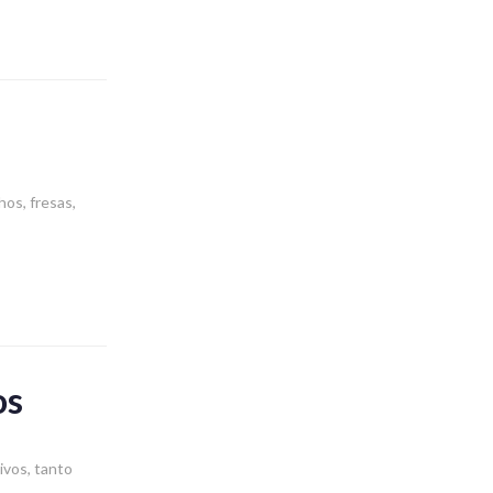
os, fresas,
os
ivos, tanto