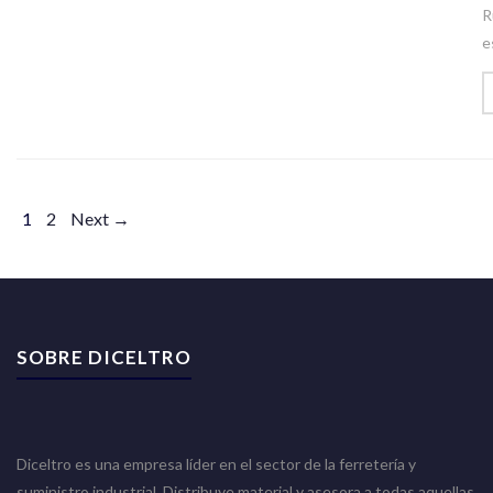
R
e
1
2
Next →
SOBRE DICELTRO
Diceltro es una empresa líder en el sector de la ferretería y
suministro industrial. Distribuye material y asesora a todas aquellas