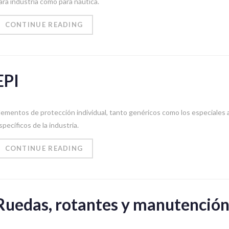
ara industria como para náutica.
CONTINUE READING
EPI
lementos de protección individual, tanto genéricos como los especiales 
specíficos de la industria.
CONTINUE READING
Ruedas, rotantes y manutenció