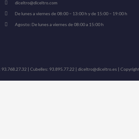
diceltro@diceltro.com
De lunes a viernes de 08:00 – 13:00 h y de 15:00 – 19:00 h
Agosto: De lunes a viernes de 08:00 a 15:00 h
: 93.768.27.32 | Cubelles: 93.895.77.22 | diceltro@diceltro.es | Copyright