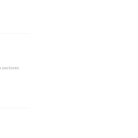
a sectores
n