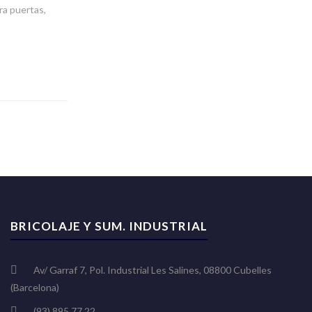
ra puertas,
BRICOLAJE Y SUM. INDUSTRIAL
Av/ Garraf 7, Pol. Industrial Les Salines, 08800 Cubelles
(Barcelona)
(93) 895 77 22