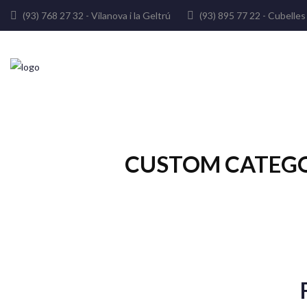
(93) 768 27 32 - Vilanova i la Geltrú
(93) 895 77 22 - Cube
CUSTOM CATEGO