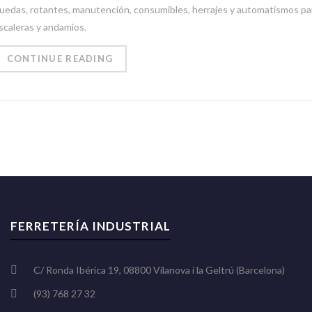
uedas, rotantes, manutención, consumibles, herrajes y automatismos pa
scaleras y andamios.
CONTINUE READING
FERRETERÍA INDUSTRIAL
C/ Ronda Ibérica 19, 08800 Vilanova i la Geltrú (Barcelona)
(93) 768 27 32