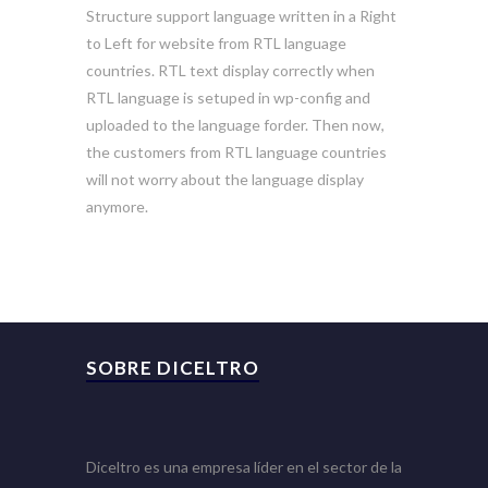
Structure support language written in a Right
to Left for website from RTL language
countries. RTL text display correctly when
RTL language is setuped in wp-config and
uploaded to the language forder. Then now,
the customers from RTL language countries
will not worry about the language display
anymore.
SOBRE DICELTRO
Diceltro es una empresa líder en el sector de la