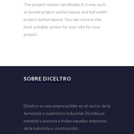
The project option can display in 2 way such
as boxed project option layout and full-width
project option layout. You can choose the
best suitable option for your site for your
project.
SOBRE DICELTRO
Diceltro es una empresa líder en el sector de la
ferretería y suministro industrial. Distribuye
material y asesora a todas aquellas empresas
de la industria y construcción.