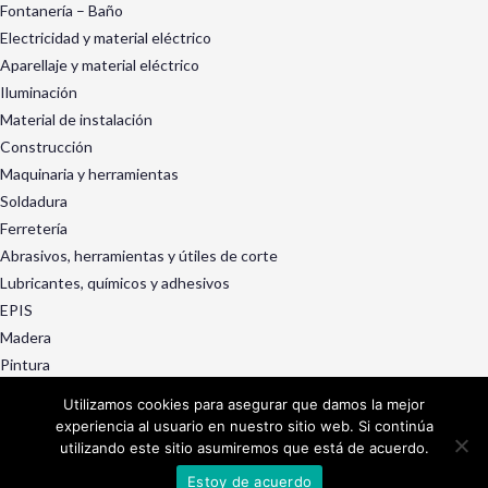
Fontanería – Baño
Electricidad y material eléctrico
Aparellaje y material eléctrico
Iluminación
Material de instalación
Construcción
Maquinaria y herramientas
Soldadura
Ferretería
Abrasivos, herramientas y útiles de corte
Lubricantes, químicos y adhesivos
EPIS
Madera
Pintura
Exterior y jardín
Utilizamos cookies para asegurar que damos la mejor
Ruedas, rotantes y manutención
experiencia al usuario en nuestro sitio web. Si continúa
Decoración, menaje y droguería
utilizando este sitio asumiremos que está de acuerdo.
Servicios
Estoy de acuerdo