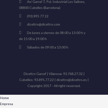
Av/ Garraf 7, Pol. Industrial Les Salines,
08800 Cubelles (Barcelona)
(93) 895 77 22
diceltro@diceltro.com
De lunes a viernes de 08:00 a 13:00 h y
de 15:00 a 19:00 h
Sábados de 09:00 a 13:00 h
Diceltro Garraf | Vilanova: 93.768.27.32 |
Cubelles: 93.895.77.22 | diceltro@diceltro.es |
Copyright 2017 - All right reserved.
Home
Empresa