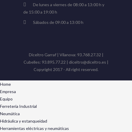
De lunes a viernes de 08:00 a 13:00 h y
de 15:00 a 19:00 h
Sábados de 09:00 a 13:00 h
Diceltro Garraf | Vilanova: 93.768.27.32 |
Cubelles: 93.895.77.22 | diceltro@diceltro.es |
Copyright 2017 - All right reserved.
Home
Empresa
Equipo
Ferretería Industrial
Neumática
Hidráulica y estanqueidad
Herramientas eléctricas y neumáticas