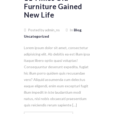
Furniture Gained
New Life
Posted by admin_ns
In
Blog
,
Uncategorized
Lorem ipsum dolor sit amet, consectetur
adipisicing elit. Ab debitis ea est illum ipsa
itaque libero optio quasi voluptas!
Consequuntur deserunt expedita, fugiat
hic illum porro quidem quis recusandae
vero? Aliquid assumenda cum delectus
eaque eligendi, enim eum excepturi fugit
illum impedit in iste laudantium modi
natus, nisi nobis obcaecati praesentium
quis reiciendis rerum sapiente […]