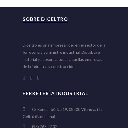
SOBRE DICELTRO
Diceltro es una empresa líder en el sector de la
ferretería y suministro industrial. Distribuye
material y asesora a todas aquellas empresas
de la industria y construcción.
FERRETERÍA INDUSTRIAL
C/ Ronda Ibérica 19, 08800 Vilanova i la
Geltrú (Barcelona)
(93) 768 27 32