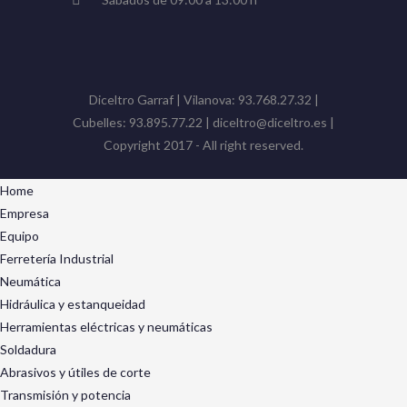
Diceltro Garraf | Vilanova: 93.768.27.32 |
Cubelles: 93.895.77.22 | diceltro@diceltro.es |
Copyright 2017 - All right reserved.
Home
Empresa
Equipo
Ferretería Industrial
Neumática
Hidráulica y estanqueidad
Herramientas eléctricas y neumáticas
Soldadura
Abrasivos y útiles de corte
Transmisión y potencia