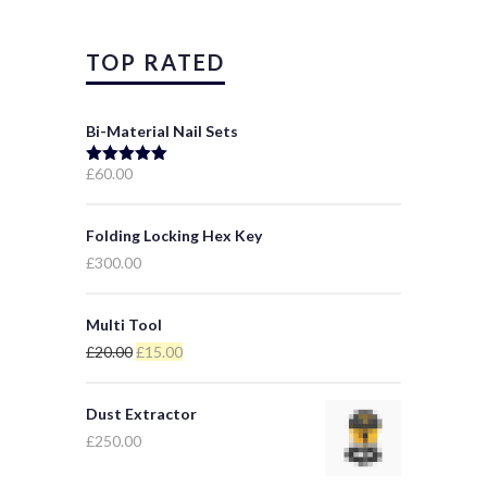
TOP RATED
Bi-Material Nail Sets
£
60.00
Valorado
con
5.00
de
5
Folding Locking Hex Key
£
300.00
Multi Tool
£
20.00
El
£
15.00
El
precio
precio
original
actual
Dust Extractor
era:
es:
£
250.00
£20.00.
£15.00.