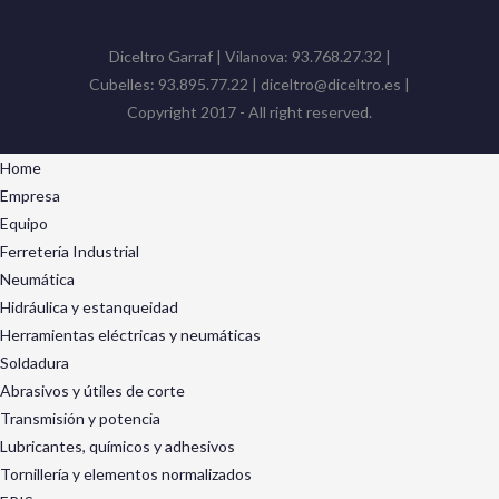
Diceltro Garraf | Vilanova: 93.768.27.32 |
Cubelles: 93.895.77.22 | diceltro@diceltro.es |
Copyright 2017 - All right reserved.
Home
Empresa
Equipo
Ferretería Industrial
Neumática
Hidráulica y estanqueidad
Herramientas eléctricas y neumáticas
Soldadura
Abrasivos y útiles de corte
Transmisión y potencia
Lubricantes, químicos y adhesivos
Tornillería y elementos normalizados