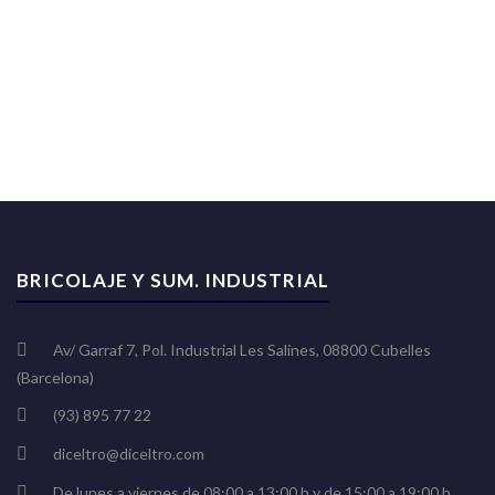
BRICOLAJE Y SUM. INDUSTRIAL
Av/ Garraf 7, Pol. Industrial Les Salines, 08800 Cubelles
(Barcelona)
(93) 895 77 22
diceltro@diceltro.com
De lunes a viernes de 08:00 a 13:00 h y de 15:00 a 19:00 h