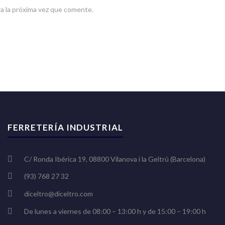
a la próxima vez que comente.
FERRETERÍA INDUSTRIAL
C/ Ronda Ibérica 19, 08800 Vilanova i la Geltrú (Barcelona)
(93) 768 27 32
diceltro@diceltro.com
De lunes a viernes de 08:00 – 13:00 h y de 15:00 – 19:00 h