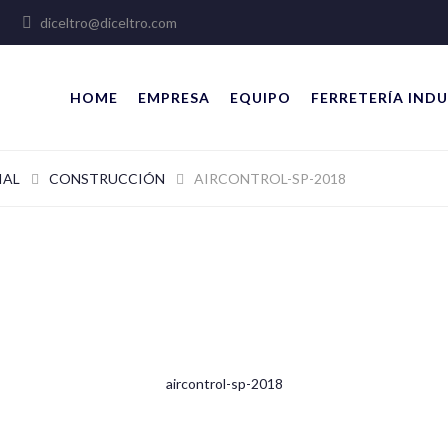
lles
diceltro@diceltro.com
HOME
EMPRESA
EQUIPO
FERRETERÍA INDU
IAL
CONSTRUCCIÓN
AIRCONTROL-SP-2018
aircontrol-sp-2018