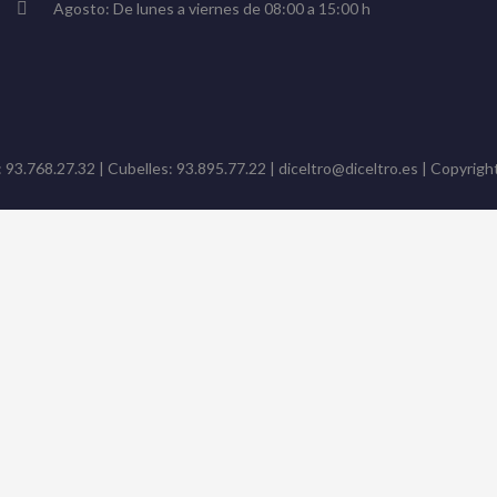
Agosto: De lunes a viernes de 08:00 a 15:00 h
: 93.768.27.32 | Cubelles: 93.895.77.22 | diceltro@diceltro.es | Copyright