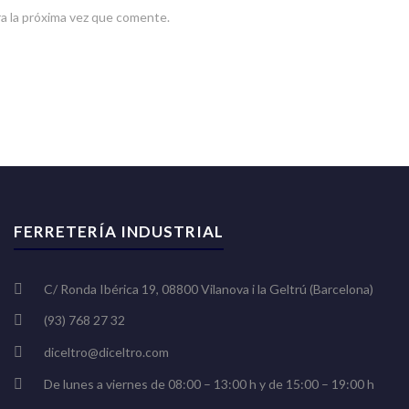
a la próxima vez que comente.
FERRETERÍA INDUSTRIAL
C/ Ronda Ibérica 19, 08800 Vilanova i la Geltrú (Barcelona)
(93) 768 27 32
diceltro@diceltro.com
De lunes a viernes de 08:00 – 13:00 h y de 15:00 – 19:00 h