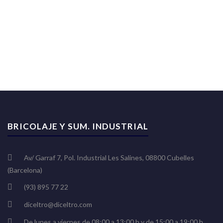
BRICOLAJE Y SUM. INDUSTRIAL
Av/ Garraf 7, Pol. Industrial Les Salines, 08800 Cubelles
(Barcelona)
(93) 895 77 22
diceltro@diceltro.com
De lunes a viernes de 08:00 a 13:00 h y de 15:00 a 19:00 h