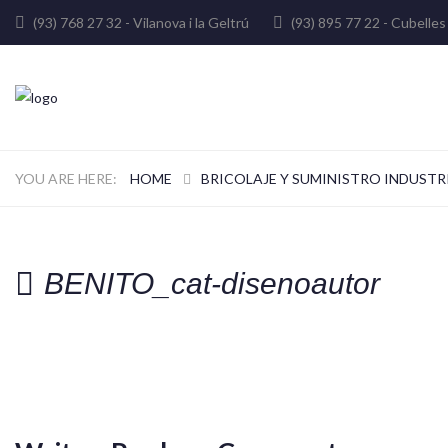
(93) 768 27 32 - Vilanova i la Geltrú
(93) 895 77 22 - Cube
HOME
BRICOLAJE Y SUMINISTRO INDUSTR
BENITO_cat-disenoautor