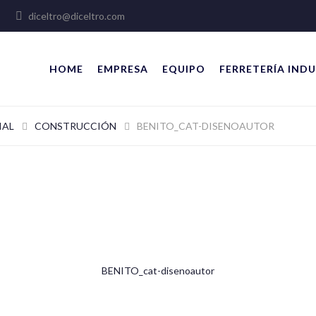
lles
diceltro@diceltro.com
HOME
EMPRESA
EQUIPO
FERRETERÍA INDU
IAL
CONSTRUCCIÓN
BENITO_CAT-DISENOAUTOR
BENITO_cat-disenoautor