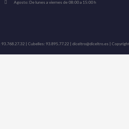
Agosto: De lunes a viernes de 08:00 a 15:00 h
: 93.768.27.32 | Cubelles: 93.895.77.22 | diceltro@diceltro.es | Copyright