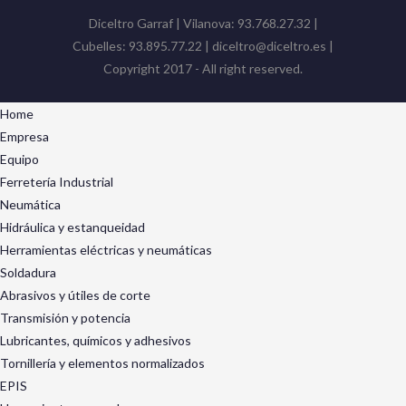
Diceltro Garraf | Vilanova: 93.768.27.32 |
Cubelles: 93.895.77.22 | diceltro@diceltro.es |
Copyright 2017 - All right reserved.
Home
Empresa
Equipo
Ferretería Industrial
Neumática
Hidráulica y estanqueidad
Herramientas eléctricas y neumáticas
Soldadura
Abrasivos y útiles de corte
Transmisión y potencia
Lubricantes, químicos y adhesivos
Tornillería y elementos normalizados
EPIS