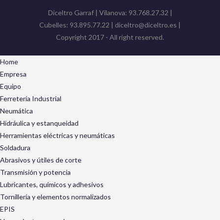
Diceltro Garraf | Vilanova: 93.768.27.32 |
Cubelles: 93.895.77.22 | diceltro@diceltro.es |
Copyright 2017 - All right reserved.
Home
Empresa
Equipo
Ferretería Industrial
Neumática
Hidráulica y estanqueidad
Herramientas eléctricas y neumáticas
Soldadura
Abrasivos y útiles de corte
Transmisión y potencia
Lubricantes, químicos y adhesivos
Tornillería y elementos normalizados
EPIS