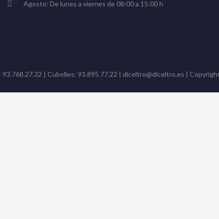
Agosto: De lunes a viernes de 08:00 a 15:00 h
: 93.768.27.32 | Cubelles: 93.895.77.22 | diceltro@diceltro.es | Copyright