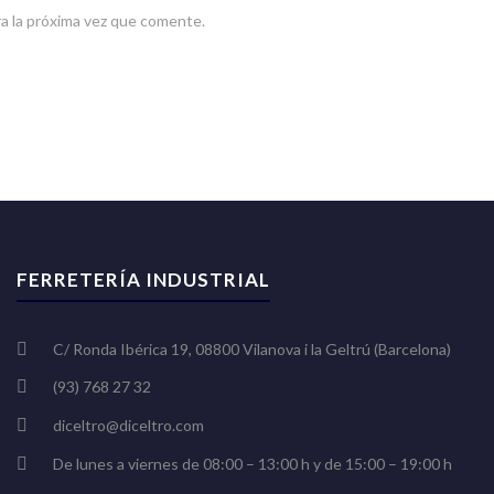
a la próxima vez que comente.
FERRETERÍA INDUSTRIAL
C/ Ronda Ibérica 19, 08800 Vilanova i la Geltrú (Barcelona)
(93) 768 27 32
diceltro@diceltro.com
De lunes a viernes de 08:00 – 13:00 h y de 15:00 – 19:00 h