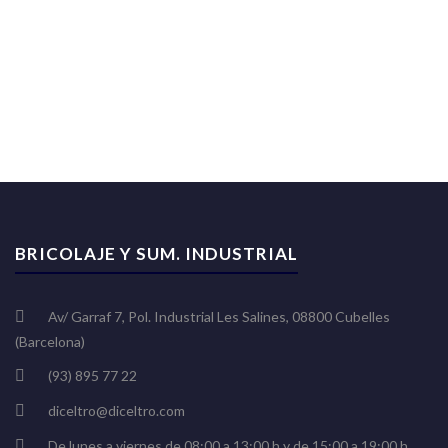
BRICOLAJE Y SUM. INDUSTRIAL
Av/ Garraf 7, Pol. Industrial Les Salines, 08800 Cubelles
(Barcelona)
(93) 895 77 22
diceltro@diceltro.com
De lunes a viernes de 08:00 a 13:00 h y de 15:00 a 19:00 h