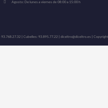
Agosto: De lunes a viernes de 08:00 a 15:00 h
: 93.768.27.32 | Cubelles: 93.895.77.22 | diceltro@diceltro.es | Copyright