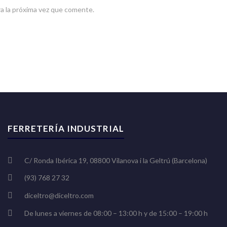
a la próxima vez que comente.
FERRETERÍA INDUSTRIAL
C/ Ronda Ibérica 19, 08800 Vilanova i la Geltrú (Barcelona)
(93) 768 27 32
diceltro@diceltro.com
De lunes a viernes de 08:00 – 13:00 h y de 15:00 – 19:00 h