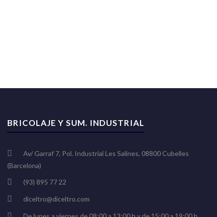
BRICOLAJE Y SUM. INDUSTRIAL
Av/ Garraf 7, Pol. Industrial Les Salines, 08800 Cubelles
(Barcelona)
(93) 895 77 22
diceltro@diceltro.com
De lunes a viernes de 08:00 a 13:00 h y de 15:00 a 19:00 h