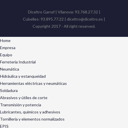
Diceltro Garraf | Vilanova: 93.768.27.32 |
Cubelles: 93.895.77.22 | diceltro@diceltro.es |
Copyright 2017 - All right reserved.
Home
Empresa
Equipo
Ferretería Industrial
Neumática
Hidráulica y estanqueidad
Herramientas eléctricas y neumáticas
Soldadura
Abrasivos y útiles de corte
Transmisión y potencia
Lubricantes, químicos y adhesivos
Tornillería y elementos normalizados
EPIS