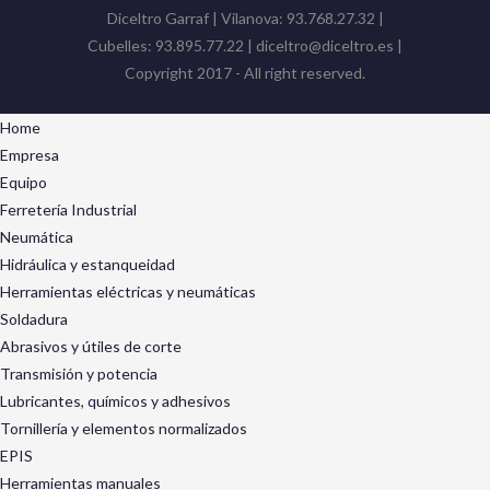
Diceltro Garraf | Vilanova: 93.768.27.32 |
Cubelles: 93.895.77.22 | diceltro@diceltro.es |
Copyright 2017 - All right reserved.
Home
Empresa
Equipo
Ferretería Industrial
Neumática
Hidráulica y estanqueidad
Herramientas eléctricas y neumáticas
Soldadura
Abrasivos y útiles de corte
Transmisión y potencia
Lubricantes, químicos y adhesivos
Tornillería y elementos normalizados
EPIS
Herramientas manuales