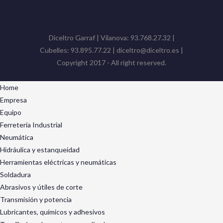
Diceltro Garraf | Vilanova: 93.768.27.32 |
Cubelles: 93.895.77.22 | diceltro@diceltro.es |
Copyright 2017 - All right reserved.
Home
Empresa
Equipo
Ferretería Industrial
Neumática
Hidráulica y estanqueidad
Herramientas eléctricas y neumáticas
Soldadura
Abrasivos y útiles de corte
Transmisión y potencia
Lubricantes, químicos y adhesivos