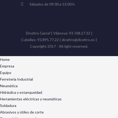
Sábados de 09:00 a 13:00 h
Diceltro Garraf | Vilanova: 93.768.27.32 |
Cubelles: 93.895.77.22 | diceltro@diceltro.es |
Copyright 2017 - All right reserved.
Home
Empresa
Equipo
Ferretería Industrial
Neumática
Hidráulica y estanqueidad
Herramientas eléctricas y neumáticas
Soldadura
Abrasivos y útiles de corte