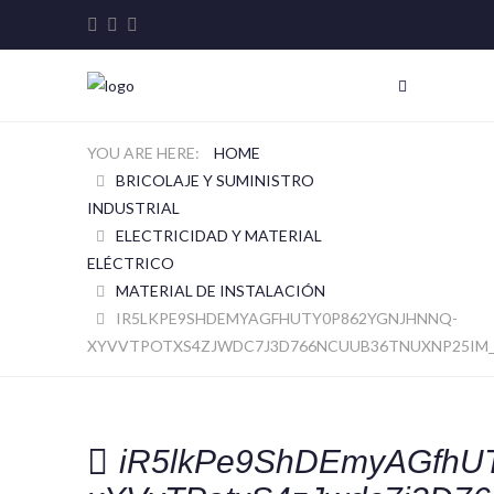
HOME
BRICOLAJE Y SUMINISTRO
INDUSTRIAL
ELECTRICIDAD Y MATERIAL
ELÉCTRICO
MATERIAL DE INSTALACIÓN
IR5LKPE9SHDEMYAGFHUTY0P862YGNJHNNQ-
XYVVTPOTXS4ZJWDC7J3D766NCUUB36TNUXNP25IM
iR5lkPe9ShDEmyAGfhU