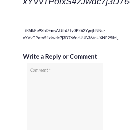
xYVvTPotxS4zJwdc7j3D7
iR5lkPe9ShDEmyAGfhUTy0P862YgnjhNNq-
xYVvTPotxS4zJwdc7j3D766ncUUB36tnUXNP25iM_
Write a Reply or Comment