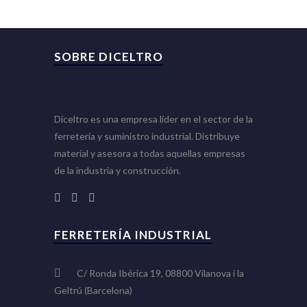
SOBRE DICELTRO
Diceltro es una empresa líder en el sector de la
ferretería y suministro industrial. Distribuye
material y asesora a todas aquellas empresas
de la industria y construcción.
FERRETERÍA INDUSTRIAL
C/ Ronda Ibérica 19, 08800 Vilanova i la
Geltrú (Barcelona)