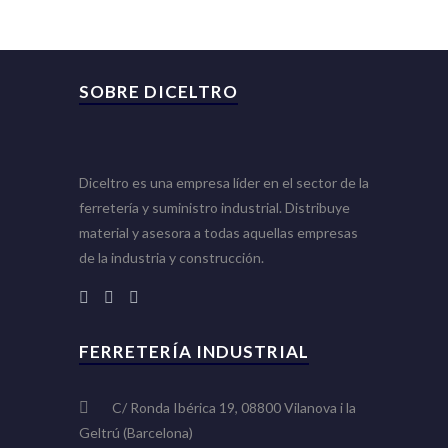
SOBRE DICELTRO
Diceltro es una empresa líder en el sector de la
ferretería y suministro industrial. Distribuye
material y asesora a todas aquellas empresas
de la industria y construcción.
FERRETERÍA INDUSTRIAL
C/ Ronda Ibérica 19, 08800 Vilanova i la
Geltrú (Barcelona)