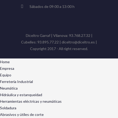
Sábados de 09:00 a 13:00 h
Diceltro Garraf | Vilanova: 93.768.27.32 |
Cubelles: 93.895.77.22 | diceltro@diceltro.es |
Copyright 2017 - All right reserved.
Home
Empresa
Equipo
Ferretería Industrial
Neumática
Hidráulica y estanqueidad
Herramientas eléctricas y neumáticas
Soldadura
Abrasivos y útiles de corte