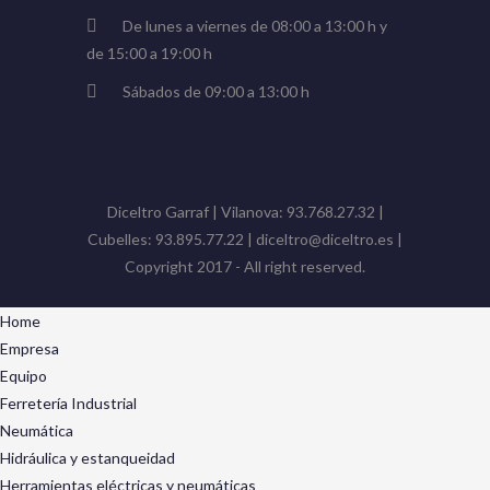
De lunes a viernes de 08:00 a 13:00 h y
de 15:00 a 19:00 h
Sábados de 09:00 a 13:00 h
Diceltro Garraf | Vilanova: 93.768.27.32 |
Cubelles: 93.895.77.22 | diceltro@diceltro.es |
Copyright 2017 - All right reserved.
Home
Empresa
Equipo
Ferretería Industrial
Neumática
Hidráulica y estanqueidad
Herramientas eléctricas y neumáticas