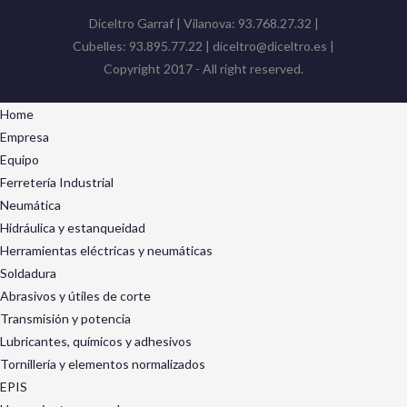
Diceltro Garraf | Vilanova: 93.768.27.32 |
Cubelles: 93.895.77.22 | diceltro@diceltro.es |
Copyright 2017 - All right reserved.
Home
Empresa
Equipo
Ferretería Industrial
Neumática
Hidráulica y estanqueidad
Herramientas eléctricas y neumáticas
Soldadura
Abrasivos y útiles de corte
Transmisión y potencia
Lubricantes, químicos y adhesivos
Tornillería y elementos normalizados
EPIS