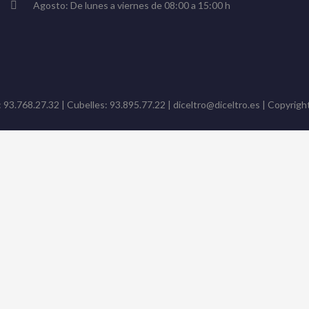
Agosto: De lunes a viernes de 08:00 a 15:00 h
: 93.768.27.32 | Cubelles: 93.895.77.22 | diceltro@diceltro.es | Copyright