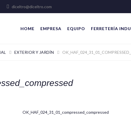
lles
diceltro@diceltro.com
HOME
EMPRESA
EQUIPO
FERRETERÍA INDU
IAL
EXTERIOR Y JARDÍN
OK_HAF_024_31_01_COMPRESSED
ssed_compressed
OK_HAF_024_31_01_compressed_compressed