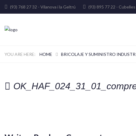
(93) 768 27 32 - Vilanova i la Geltrú
(93) 895 77 22 - Cube
HOME
BRICOLAJE Y SUMINISTRO INDUSTR
OK_HAF_024_31_01_compre