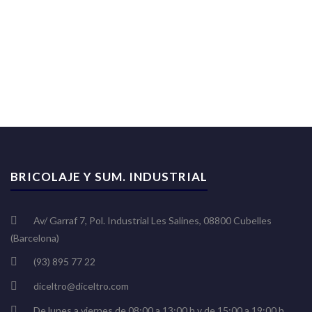
BRICOLAJE Y SUM. INDUSTRIAL
Av/ Garraf 7, Pol. Industrial Les Salines, 08800 Cubelles
(Barcelona)
(93) 895 77 22
diceltro@diceltro.com
De lunes a viernes de 08:00 a 13:00 h y de 15:00 a 19:00 h