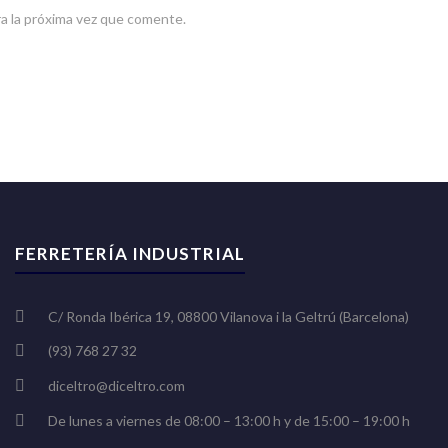
a la próxima vez que comente.
FERRETERÍA INDUSTRIAL
C/ Ronda Ibérica 19, 08800 Vilanova i la Geltrú (Barcelona)
(93) 768 27 32
diceltro@diceltro.com
De lunes a viernes de 08:00 – 13:00 h y de 15:00 – 19:00 h