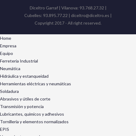
Diceltro Garraf | Vilanova: 93.768.27.32 |
Cubelles: 93.895.77.22 | diceltro@diceltro.es |
Copyright 2017 - All right reserved.
Home
Empresa
Equipo
Ferretería Industrial
Neumática
Hidráulica y estanqueidad
Herramientas eléctricas y neumáticas
Soldadura
Abrasivos y útiles de corte
Transmisión y potencia
Lubricantes, químicos y adhesivos
Tornillería y elementos normalizados
EPIS