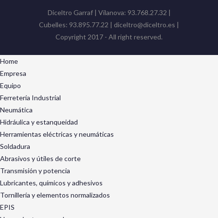
Diceltro Garraf | Vilanova: 93.768.27.32 |
Cubelles: 93.895.77.22 | diceltro@diceltro.es |
Copyright 2017 - All right reserved.
Home
Empresa
Equipo
Ferretería Industrial
Neumática
Hidráulica y estanqueidad
Herramientas eléctricas y neumáticas
Soldadura
Abrasivos y útiles de corte
Transmisión y potencia
Lubricantes, químicos y adhesivos
Tornillería y elementos normalizados
EPIS