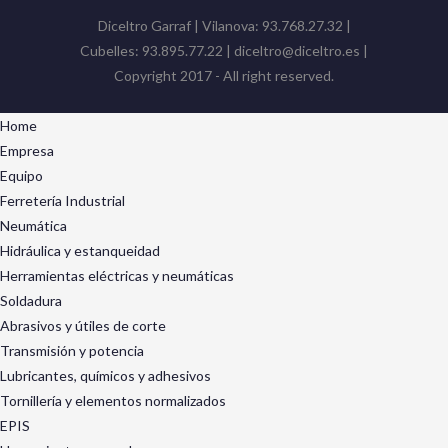
Diceltro Garraf | Vilanova: 93.768.27.32 |
Cubelles: 93.895.77.22 | diceltro@diceltro.es |
Copyright 2017 - All right reserved.
Home
Empresa
Equipo
Ferretería Industrial
Neumática
Hidráulica y estanqueidad
Herramientas eléctricas y neumáticas
Soldadura
Abrasivos y útiles de corte
Transmisión y potencia
Lubricantes, químicos y adhesivos
Tornillería y elementos normalizados
EPIS