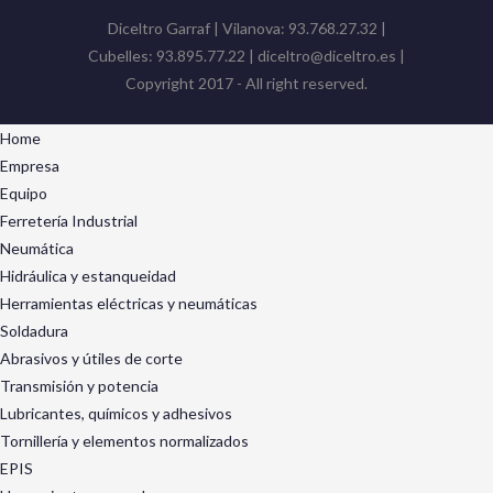
Diceltro Garraf | Vilanova: 93.768.27.32 |
Cubelles: 93.895.77.22 | diceltro@diceltro.es |
Copyright 2017 - All right reserved.
Home
Empresa
Equipo
Ferretería Industrial
Neumática
Hidráulica y estanqueidad
Herramientas eléctricas y neumáticas
Soldadura
Abrasivos y útiles de corte
Transmisión y potencia
Lubricantes, químicos y adhesivos
Tornillería y elementos normalizados
EPIS