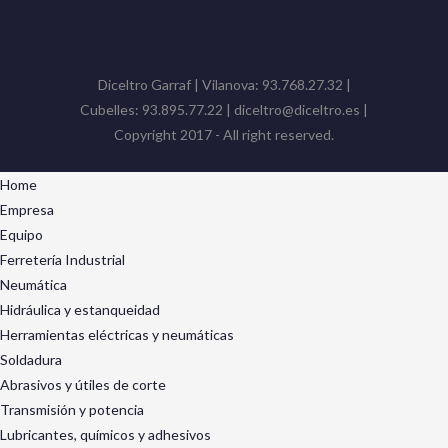
Diceltro Garraf | Vilanova: 93.768.27.32 |
Cubelles: 93.895.77.22 | diceltro@diceltro.es |
Copyright 2017 - All right reserved.
Home
Empresa
Equipo
Ferretería Industrial
Neumática
Hidráulica y estanqueidad
Herramientas eléctricas y neumáticas
Soldadura
Abrasivos y útiles de corte
Transmisión y potencia
Lubricantes, químicos y adhesivos