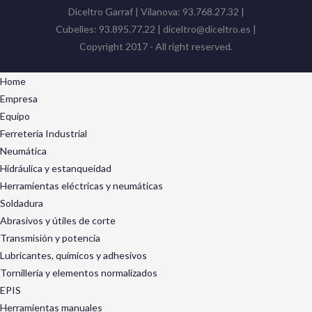
Diceltro Garraf | Vilanova: 93.768.27.32 |
Cubelles: 93.895.77.22 | diceltro@diceltro.es |
Copyright 2017 - All right reserved.
Home
Empresa
Equipo
Ferretería Industrial
Neumática
Hidráulica y estanqueidad
Herramientas eléctricas y neumáticas
Soldadura
Abrasivos y útiles de corte
Transmisión y potencia
Lubricantes, químicos y adhesivos
Tornillería y elementos normalizados
EPIS
Herramientas manuales