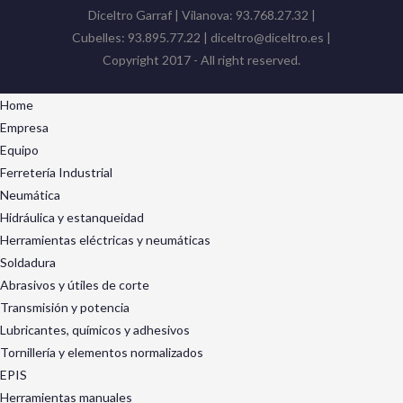
Diceltro Garraf | Vilanova: 93.768.27.32 |
Cubelles: 93.895.77.22 | diceltro@diceltro.es |
Copyright 2017 - All right reserved.
Home
Empresa
Equipo
Ferretería Industrial
Neumática
Hidráulica y estanqueidad
Herramientas eléctricas y neumáticas
Soldadura
Abrasivos y útiles de corte
Transmisión y potencia
Lubricantes, químicos y adhesivos
Tornillería y elementos normalizados
EPIS
Herramientas manuales