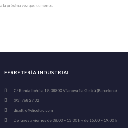
a la próxima vez que comente.
FERRETERÍA INDUSTRIAL
C/ Ronda Ibérica 19, 08800 Vilanova i la Geltrú (Barcelona)
(93) 768 27 32
diceltro@diceltro.com
De lunes a viernes de 08:00 – 13:00 h y de 15:00 – 19:00 h