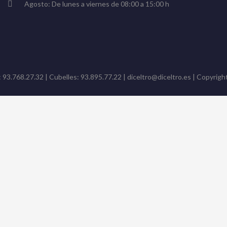
Agosto: De lunes a viernes de 08:00 a 15:00 h
: 93.768.27.32 | Cubelles: 93.895.77.22 | diceltro@diceltro.es | Copyright