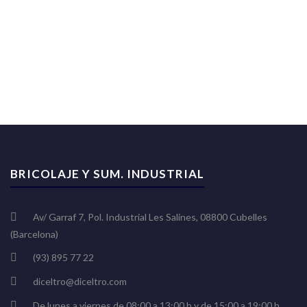
BRICOLAJE Y SUM. INDUSTRIAL
Av/ Garraf 7, Pol. Industrial Les Salines, 08800 Cubelles
(Barcelona)
(93) 895 77 22
diceltro@diceltro.com
De lunes a viernes de 08:00 a 13:00 h y de 15:00 a 19:00 h