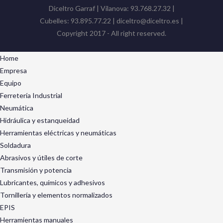
Diceltro Garraf | Vilanova: 93.768.27.32 |
Cubelles: 93.895.77.22 | diceltro@diceltro.es |
Copyright 2017 - All right reserved.
Home
Empresa
Equipo
Ferretería Industrial
Neumática
Hidráulica y estanqueidad
Herramientas eléctricas y neumáticas
Soldadura
Abrasivos y útiles de corte
Transmisión y potencia
Lubricantes, químicos y adhesivos
Tornillería y elementos normalizados
EPIS
Herramientas manuales