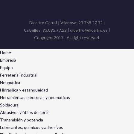
Diceltro Garraf | Vilanova: 93.768.27.32 |
Cubelles: 93.895.77.22 | diceltro@diceltro.es |
Copyright 2017 - All right reserved.
Home
Empresa
Equipo
Ferretería Industrial
Neumática
Hidráulica y estanqueidad
Herramientas eléctricas y neumáticas
Soldadura
Abrasivos y útiles de corte
Transmisión y potencia
Lubricantes, químicos y adhesivos