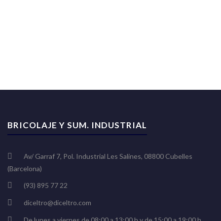
BRICOLAJE Y SUM. INDUSTRIAL
Av/ Garraf 7, Pol. Industrial Les Salines, 08800 Cubelles
(Barcelona)
(93) 895 77 22
diceltro@diceltro.com
De lunes a viernes de 08:00 a 13:00 h y de 15:00 a 19:00 h