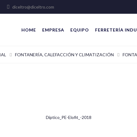
lles
diceltro@diceltro.com
HOME
EMPRESA
EQUIPO
FERRETERÍA INDU
IAL
FONTANERÍA, CALEFACCIÓN Y CLIMATIZACIÓN
FONTA
Diptico_PE-Elofit_-2018