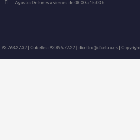
Agosto: De lunes a viernes de 08:00 a 15:00 h
: 93.768.27.32 | Cubelles: 93.895.77.22 | diceltro@diceltro.es | Copyright