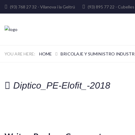
(93) 768 27 32 - Vilanova i la Geltrú
(93) 895 77 22 - Cube
HOME
BRICOLAJE Y SUMINISTRO INDUSTR
Diptico_PE-Elofit_-2018