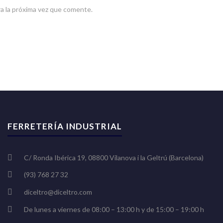
a la próxima vez que comente.
FERRETERÍA INDUSTRIAL
C/ Ronda Ibérica 19, 08800 Vilanova i la Geltrú (Barcelona)
(93) 768 27 32
diceltro@diceltro.com
De lunes a viernes de 08:00 – 13:00 h y de 15:00 – 19:00 h