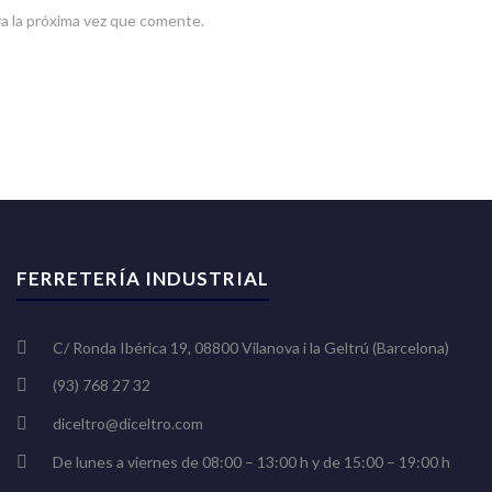
a la próxima vez que comente.
FERRETERÍA INDUSTRIAL
C/ Ronda Ibérica 19, 08800 Vilanova i la Geltrú (Barcelona)
(93) 768 27 32
diceltro@diceltro.com
De lunes a viernes de 08:00 – 13:00 h y de 15:00 – 19:00 h