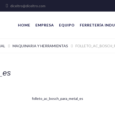
lles
diceltro@diceltro.com
HOME
EMPRESA
EQUIPO
FERRETERÍA INDU
IAL
MAQUINARIA Y HERRAMIENTAS
FOLLETO_AC_BOSCH_
_es
folleto_ac_bosch_para_metal_es