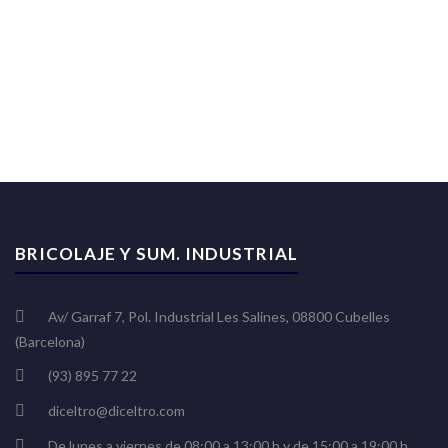
BRICOLAJE Y SUM. INDUSTRIAL
Av/ Garraf 7, Pol. Industrial Les Salines, 08800 Cubelles
(Barcelona)
(93) 895 77 22
diceltro@diceltro.com
De lunes a viernes de 08:00 a 13:00 h y de 15:00 a 19:00 h