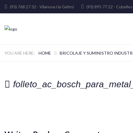
(93) 768 27 32 - Vilanova i la Geltrú
(93) 895 77 22 - Cube
HOME
BRICOLAJE Y SUMINISTRO INDUSTR
folleto_ac_bosch_para_metal