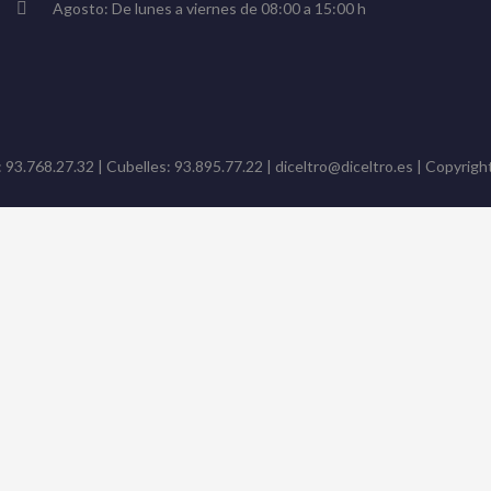
Agosto: De lunes a viernes de 08:00 a 15:00 h
: 93.768.27.32 | Cubelles: 93.895.77.22 | diceltro@diceltro.es | Copyright