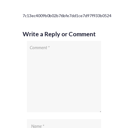
7c13ec4009b0b02b76bfe7dd1ce7d97f933b0524
Write a Reply or Comment