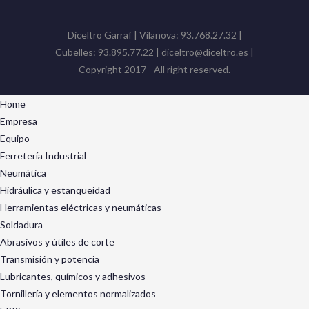
Diceltro Garraf | Vilanova: 93.768.27.32 |
Cubelles: 93.895.77.22 | diceltro@diceltro.es |
Copyright 2017 - All right reserved.
Home
Empresa
Equipo
Ferretería Industrial
Neumática
Hidráulica y estanqueidad
Herramientas eléctricas y neumáticas
Soldadura
Abrasivos y útiles de corte
Transmisión y potencia
Lubricantes, químicos y adhesivos
Tornillería y elementos normalizados