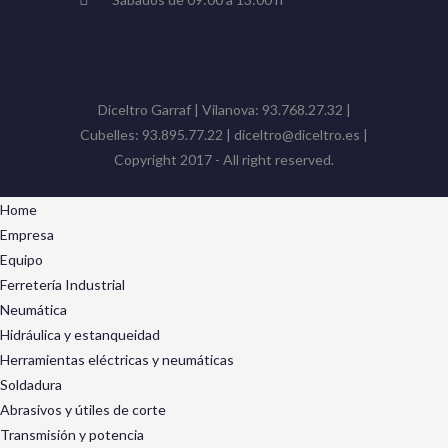
Diceltro Garraf | Vilanova: 93.768.27.32 |
Cubelles: 93.895.77.22 | diceltro@diceltro.es |
Copyright 2017 - All right reserved.
Home
Empresa
Equipo
Ferretería Industrial
Neumática
Hidráulica y estanqueidad
Herramientas eléctricas y neumáticas
Soldadura
Abrasivos y útiles de corte
Transmisión y potencia