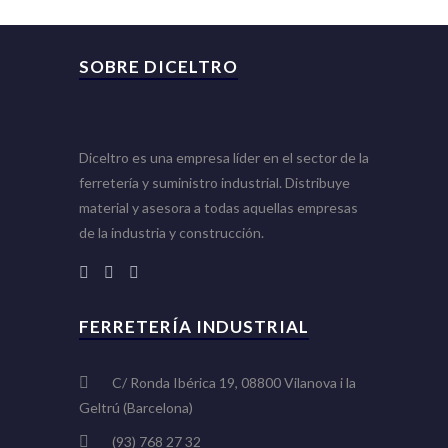
SOBRE DICELTRO
Diceltro es una empresa líder en el sector de la
ferretería y suministro industrial. Distribuye
material y asesora a todas aquellas empresas
de la industria y construcción.
FERRETERÍA INDUSTRIAL
C/ Ronda Ibérica 19, 08800 Vilanova i la
Geltrú (Barcelona)
(93) 768 27 32