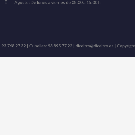
Agosto: De lunes a viernes de 08:00 a 15:00 h
: 93.768.27.32 | Cubelles: 93.895.77.22 | diceltro@diceltro.es | Copyright