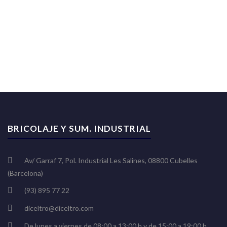
BRICOLAJE Y SUM. INDUSTRIAL
Av/ Garraf 7, Pol. Industrial Les Salines, 08800 Cubelles
(Barcelona)
(93) 895 77 22
diceltro@diceltro.com
De lunes a viernes de 08:00 a 13:00 h y de 15:00 a 19:00 h