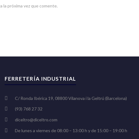
a la próxima vez que comente.
FERRETERÍA INDUSTRIAL
C/ Ronda Ibérica 19, 08800 Vilanova i la Geltrú (Barcelona)
(93) 768 27 32
diceltro@diceltro.com
De lunes a viernes de 08:00 – 13:00 h y de 15:00 – 19:00 h