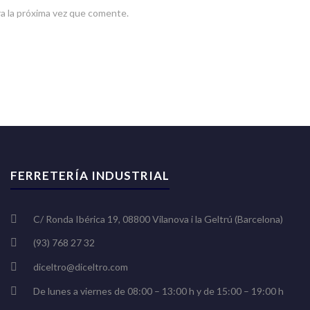
a la próxima vez que comente.
FERRETERÍA INDUSTRIAL
C/ Ronda Ibérica 19, 08800 Vilanova i la Geltrú (Barcelona)
(93) 768 27 32
diceltro@diceltro.com
De lunes a viernes de 08:00 – 13:00 h y de 15:00 – 19:00 h