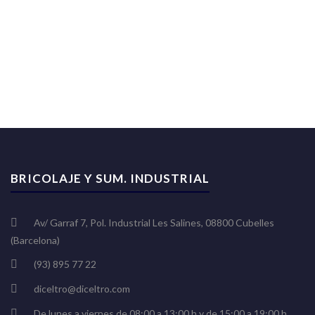
BRICOLAJE Y SUM. INDUSTRIAL
Av/ Garraf 7, Pol. Industrial Les Salines, 08800 Cubelles
(Barcelona)
(93) 895 77 22
diceltro@diceltro.com
De lunes a viernes de 08:00 a 13:00 h y de 15:00 a 19:00 h