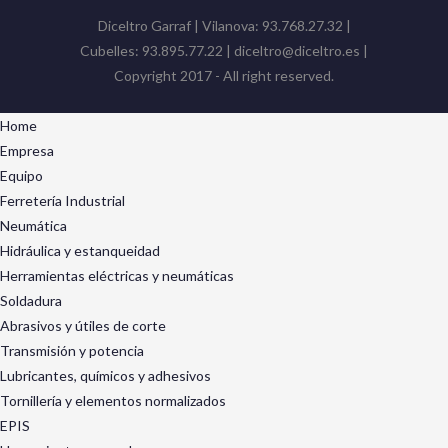
Diceltro Garraf | Vilanova: 93.768.27.32 |
Cubelles: 93.895.77.22 | diceltro@diceltro.es |
Copyright 2017 - All right reserved.
Home
Empresa
Equipo
Ferretería Industrial
Neumática
Hidráulica y estanqueidad
Herramientas eléctricas y neumáticas
Soldadura
Abrasivos y útiles de corte
Transmisión y potencia
Lubricantes, químicos y adhesivos
Tornillería y elementos normalizados
EPIS