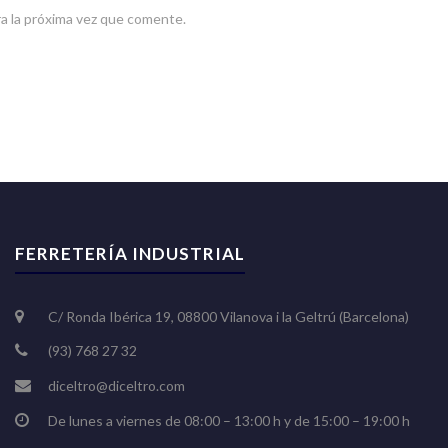
a la próxima vez que comente.
FERRETERÍA INDUSTRIAL
C/ Ronda Ibérica 19, 08800 Vilanova i la Geltrú (Barcelona)
(93) 768 27 32
diceltro@diceltro.com
De lunes a viernes de 08:00 – 13:00 h y de 15:00 – 19:00 h