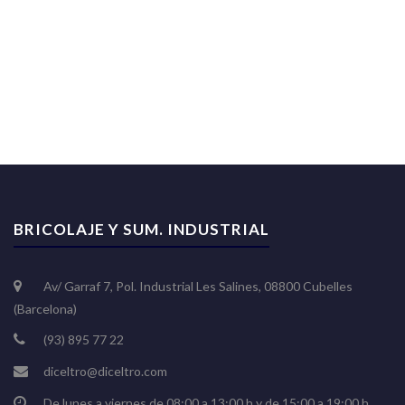
BRICOLAJE Y SUM. INDUSTRIAL
Av/ Garraf 7, Pol. Industrial Les Salines, 08800 Cubelles
(Barcelona)
(93) 895 77 22
diceltro@diceltro.com
De lunes a viernes de 08:00 a 13:00 h y de 15:00 a 19:00 h