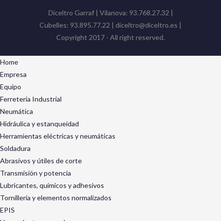
Diceltro Garraf | Vilanova: 93.768.27.32 |
Cubelles: 93.895.77.22 | diceltro@diceltro.es |
Copyright 2017 - All right reserved.
Home
Empresa
Equipo
Ferretería Industrial
Neumática
Hidráulica y estanqueidad
Herramientas eléctricas y neumáticas
Soldadura
Abrasivos y útiles de corte
Transmisión y potencia
Lubricantes, químicos y adhesivos
Tornillería y elementos normalizados
EPIS