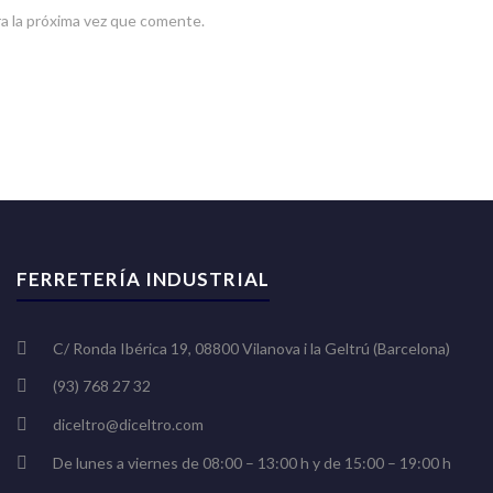
a la próxima vez que comente.
FERRETERÍA INDUSTRIAL
C/ Ronda Ibérica 19, 08800 Vilanova i la Geltrú (Barcelona)
(93) 768 27 32
diceltro@diceltro.com
De lunes a viernes de 08:00 – 13:00 h y de 15:00 – 19:00 h