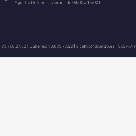
Agosto: De lunes a viernes de 08:00 a 15:00 h
: 93.768.27.32 | Cubelles: 93.895.77.22 | diceltro@diceltro.es | Copyright