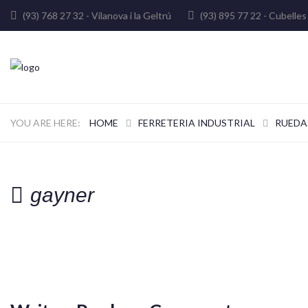
(93) 768 27 32 - Vilanova i la Geltrú
(93) 895 77 22 - Cube
HOME
FERRETERIA INDUSTRIAL
RUEDA
gayner