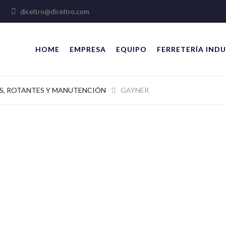
lles
diceltro@diceltro.com
HOME
EMPRESA
EQUIPO
FERRETERÍA INDU
S, ROTANTES Y MANUTENCIÓN
GAYNER