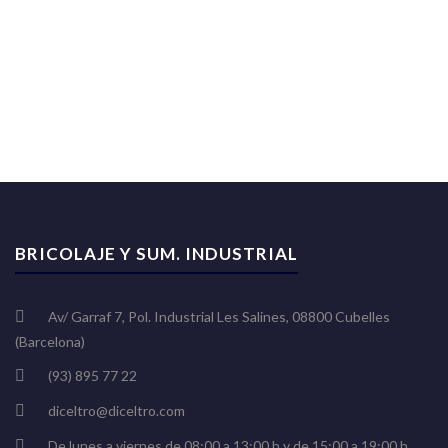
BRICOLAJE Y SUM. INDUSTRIAL
Av/ Garraf 7, Pol. Industrial Les Salines, 08800 Cubelles
(Barcelona)
(93) 895 77 22
diceltro@diceltro.com
De lunes a viernes de 08:00 a 13:00 h y de 15:00 a 19:00 h