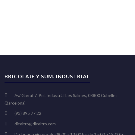
BRICOLAJE Y SUM. INDUSTRIAL
Av/ Garraf 7, Pol. Industrial Les Salines, 08800 Cubelles
(Barcelona)
(93) 895 77 22
diceltro@diceltro.com
De lunes a viernes de 08:00 a 13:00 h y de 15:00 a 19:00 h