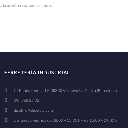
a la próxima vez que comente.
FERRETERÍA INDUSTRIAL
C/ Ronda Ibérica 19, 08800 Vilanova i la Geltrú (Barcelona)
(93) 768 27 32
diceltro@diceltro.com
De lunes a viernes de 08:00 – 13:00 h y de 15:00 – 19:00 h