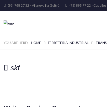
(93) 768 27 32 - Vilanova i la Geltrú
(93) 895 77 22 - Cube
HOME
FERRETERIA INDUSTRIAL
TRANS
skf