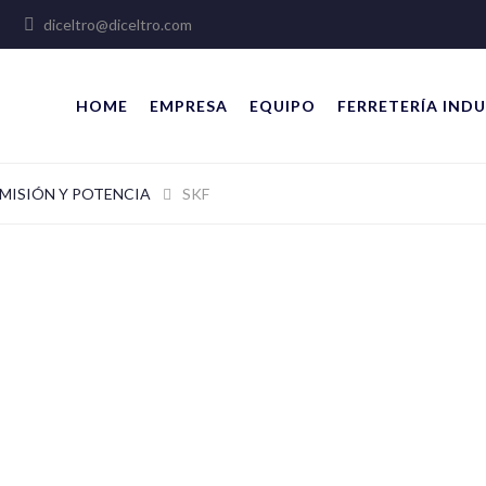
lles
diceltro@diceltro.com
HOME
EMPRESA
EQUIPO
FERRETERÍA INDU
MISIÓN Y POTENCIA
SKF