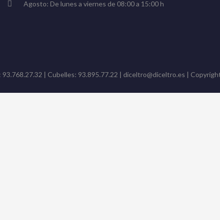
Agosto: De lunes a viernes de 08:00 a 15:00 h
: 93.768.27.32 | Cubelles: 93.895.77.22 | diceltro@diceltro.es | Copyright